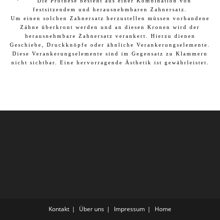
·
Die Prothese besteht aus einer Kombination von
festsitzendem und herausnehmbaren Zahnersatz.
Um einen solchen Zahnersatz herzustellen müssen vorhandene
Zähne überkront werden und an diesen Kronen wird der
herausnehmbare Zahnersatz verankert. Hierzu dienen
Geschiebe, Druckknöpfe oder ähnliche Verankerungselemente.
Diese Verankerungselemente sind im Gegensatz zu Klammern
nicht sichtbar. Eine hervorragende Ästhetik ist gewährleistet.
Kontakt
Über uns
Impressum
Home